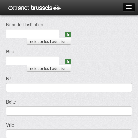
Langue
Nom de l'institution
Français
fr
Nederlands
Indiquer les traductions
nl
Rue
en
fr
Masquer les traductions
Indiquer les traductions
nl
N°
en
Masquer les traductions
Boite
Ville*